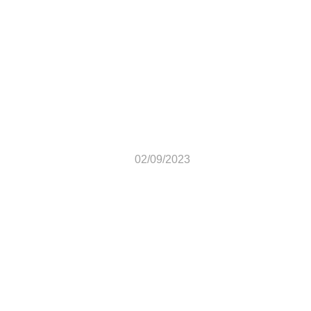
Congresso Geral de
Jovens e Adolescentes
30/09 e 01/10/2023
02/09/2023