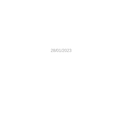
Congresso Circulo de
Oração 28 e 29/01/2023
28/01/2023