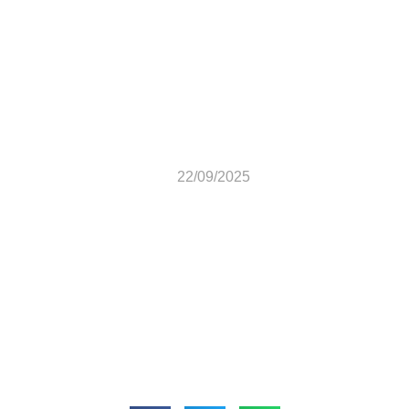
Batismo 21 de Setembro
de 2025
22/09/2025